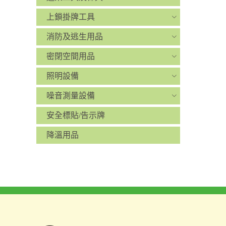
上鎖掛牌工具
消防及逃生用品
密閉空間用品
照明設備
噪音測量設備
安全標貼/告示牌
降溫用品