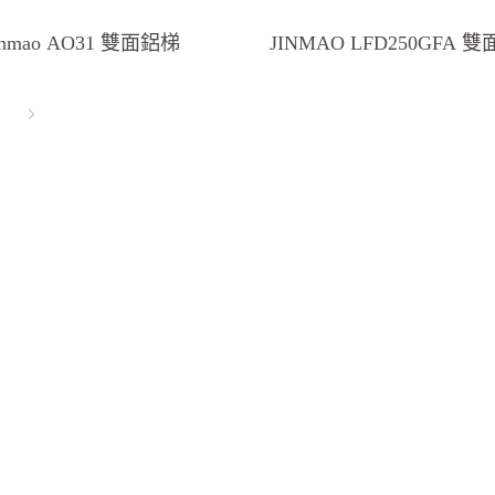
inmao AO31 雙面鋁梯
JINMAO LFD250GFA
Fiberglass Trestle Lad